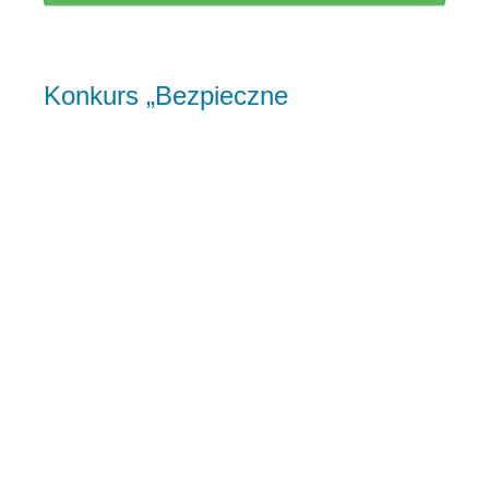
Konkurs „Bezpieczne
Gospodarstwo Rolne”
23 stycznia 2012
Tadeusz
Ogłoszenia
Kasa
Rolniczeg
o Ubezpieczenia Społecznego, już po raz X organizuje
Konkurs „Bezpieczne Gospodarstwo Rolne”
w kategorii podmiotów prowadzących indywidualną
działalność rolniczą. Do 16 marca 2012 r. Kasa przyjmuje
od zainteresowanych zgłoszenia
Czytaj dalej...