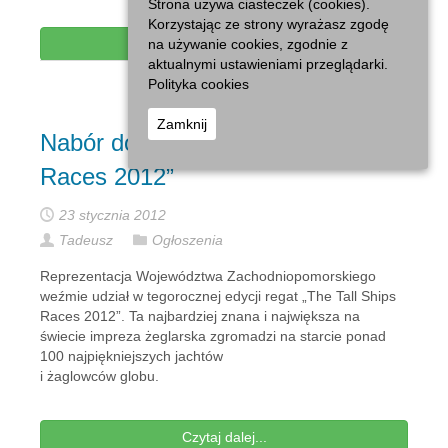
Strona używa ciasteczek (cookies).
Korzystając ze strony wyrażasz zgodę
Czytaj dalej...
na używanie cookies, zgodnie z
aktualnymi ustawieniami przeglądarki.
Polityka cookies
Zamknij
Nabór do regat „The Tall Ships
Races 2012”
23 stycznia 2012
Tadeusz
Ogłoszenia
Reprezentacja Województwa Zachodniopomorskiego
weźmie udział w tegorocznej edycji regat „The Tall Ships
Races 2012”. Ta najbardziej znana i największa na
świecie impreza żeglarska zgromadzi na starcie ponad
100 najpiękniejszych jachtów
i żaglowców globu.
Czytaj dalej...