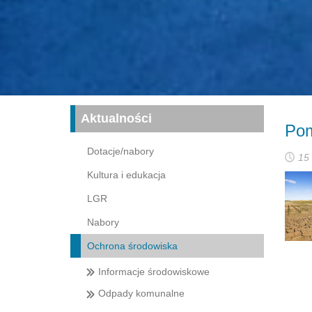
Aktualności
Pom
Dotacje/nabory
15 
Kultura i edukacja
LGR
Nabory
Ochrona środowiska
Informacje środowiskowe
Odpady komunalne