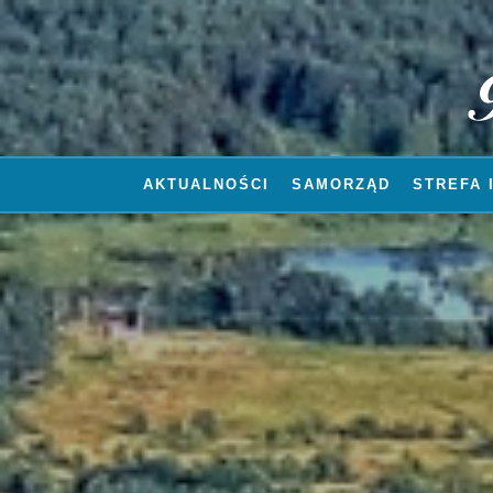
AKTUALNOŚCI
SAMORZĄD
STREFA 