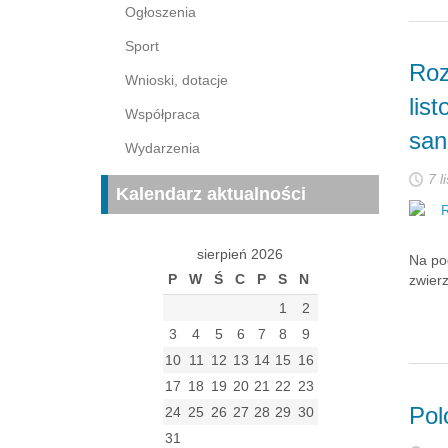
Ogłoszenia
Sport
Roz
Wnioski, dotacje
lis
Współpraca
san
Wydarzenia
7 l
Kalendarz aktualności
sierpień 2026
Na pod
P
W
Ś
C
P
S
N
zwierz
1
2
3
4
5
6
7
8
9
10
11
12
13
14
15
16
17
18
19
20
21
22
23
Pol
24
25
26
27
28
29
30
31