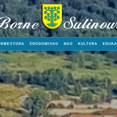
INWESTORA
ŚRODOWISKO
NGO
KULTURA
EDUKA