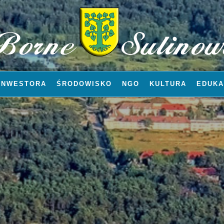
INWESTORA
ŚRODOWISKO
NGO
KULTURA
EDUKA