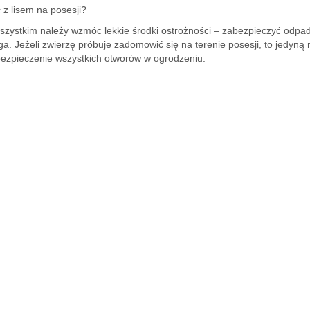
 z lisem na posesji?
zystkim należy wzmóc lekkie środki ostrożności – zabezpieczyć odpady
ąga. Jeżeli zwierzę próbuje zadomowić się na terenie posesji, to jedyn
abezpieczenie wszystkich otworów w ogrodzeniu.
ona środowiska
e ryby w jez. Pile
V edycja Międzynarodowego Pleneru Artystyczn