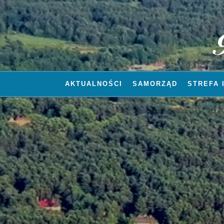
AKTUALNOŚCI
SAMORZĄD
STREFA 