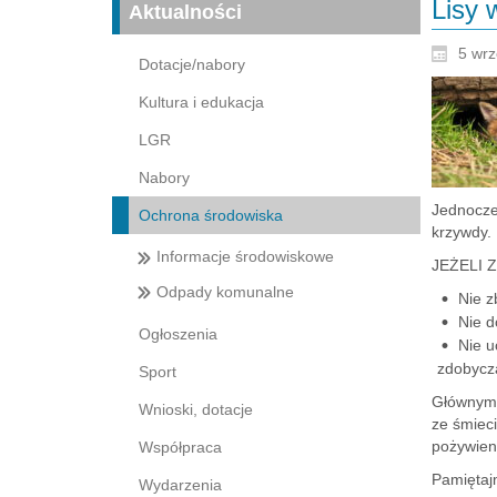
Lisy 
Aktualności
5 wrz
Dotacje/nabory
Kultura i edukacja
LGR
Nabory
Jednocześ
Ochrona środowiska
krzywdy.
Informacje środowiskowe
JEŻELI 
Odpady komunalne
Nie z
Nie d
Ogłoszenia
Nie u
zdobyczą
Sport
Głównym 
Wnioski, dotacje
ze śmiec
pożywien
Współpraca
Pamiętaj
Wydarzenia