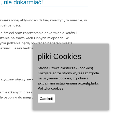
, nie dokarmiać!
większonej aktywności dzikiej zwierzyny w mieście, w
 ostrożności.
 śmieci oraz zaprzestanie dokarmiania kotów i
dzenia na trawnikach i innych miejscach. W
ycia jedzenia będą powracać na teren miasta.
jaźniać. Jeżeli będziemy je ignorować nie zrobią nam
pliki Cookies
Strona używa ciasteczek (cookies).
Korzystając ze strony wyrażasz zgodę
na używanie cookies, zgodnie z
atycznie włączy się u niego instynkt pogoni za
aktualnymi ustawieniami przeglądarki.
Polityka cookies
mieszkanych przez ludzi, są zostawiane w lesie worki
de osobniki do miejsc, w którym mogą one znaleźć
Zamknij