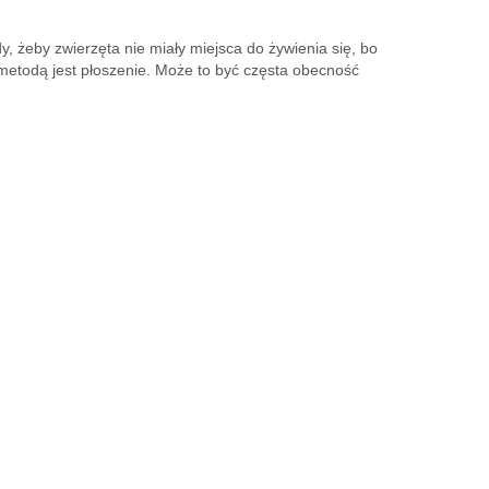
, żeby zwierzęta nie miały miejsca do żywienia się, bo
ą metodą jest płoszenie. Może to być częsta obecność
ego STACJA KULTURA 2022” »