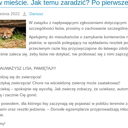
w mieście. Jak temu zaradzić? Po pierwsze
eśnia 2022
Dariusz
W związku z napływającymi zgłoszeniami dotyczącymi z
szczególności lisów, prosimy o zachowanie szczególnej
Apelujemy do mieszkańców o zamykanie kontenerów na
ptaków, w sposób polegający na wykładaniu resztek je
przeciwnym razie lisy przyzwyczajone do łatwego zdob
nie zaleca się, żeby lisów nie dotykać, nie próbować się z nimi zaprzy
ZAUWAŻYSZ LISA, PAMIĘTAJ!!!
bliżaj się do zwierzęcia!
otykaj zwierzęcia! Chore na wściekliznę zwierzę może zaatakować!
ciekaj – spokojnie się wycofaj. Jak zwierzę zobaczy, że uciekasz, autom
 i zacznie Cię gonić.
powodem, dla którego lisy zaczynają się pojawiać w pobliżu terenów za
iami oraz resztki jedzenia. – Dorosłe egzemplarze przyprowadzają mło
ie.
my!