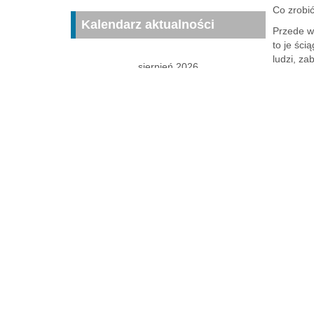
Co zrobić
Kalendarz aktualności
Przede ws
to je ści
ludzi, z
sierpień 2026
P
W
Ś
C
P
S
N
1
2
3
4
5
6
7
8
9
Ochr
10
11
12
13
14
15
16
17
18
19
20
21
22
23
« Śnięt
24
25
26
27
28
29
30
31
« gru
Nadchodzące Wydarzenia
Brak nadchodzących wydarzeń.
Zobacz kalendarz
Dodaj