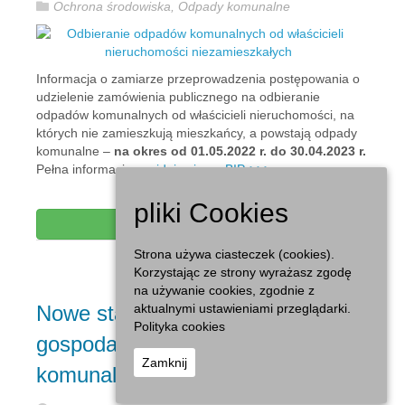
Ochrona środowiska
,
Odpady komunalne
Informacja o zamiarze przeprowadzenia postępowania o
udzielenie zamówienia publicznego na odbieranie
odpadów komunalnych od właścicieli nieruchomości, na
których nie zamieszkują mieszkańcy, a powstają odpady
komunalne –
na okres od 01.05.2022 r. do 30.04.2023 r.
Pełna informacja
znajduje się na BIP->>>
pliki Cookies
Czytaj dalej...
Strona używa ciasteczek (cookies).
Korzystając ze strony wyrażasz zgodę
na używanie cookies, zgodnie z
aktualnymi ustawieniami przeglądarki.
Nowe stawki opłaty za
Polityka cookies
gospodarowanie odpadami
Zamknij
komunalnymi