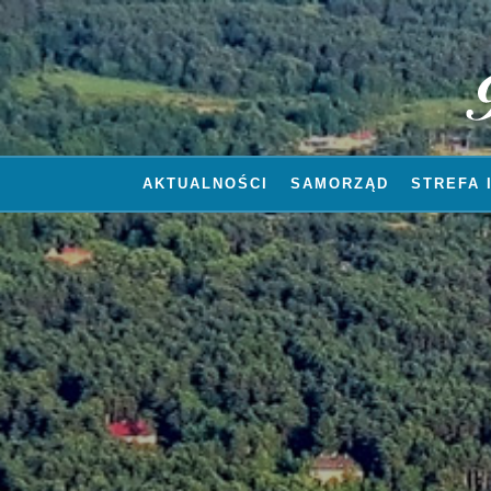
AKTUALNOŚCI
SAMORZĄD
STREFA 