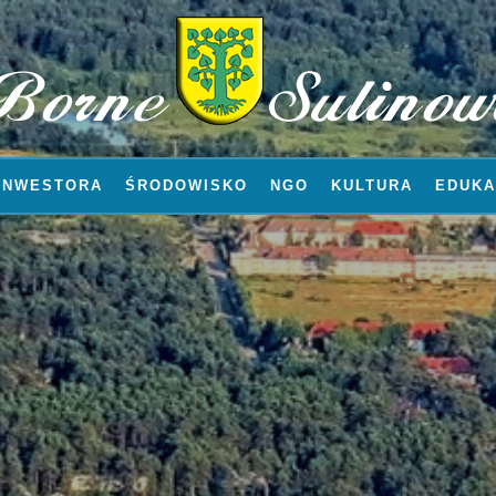
INWESTORA
ŚRODOWISKO
NGO
KULTURA
EDUKA