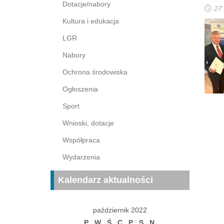
Dotacje/nabory
27
Kultura i edukacja
LGR
Nabory
Ochrona środowiska
Ogłoszenia
Sport
Wnioski, dotacje
Współpraca
Wydarzenia
Kalendarz aktualności
październik 2022
P
W
Ś
C
P
S
N