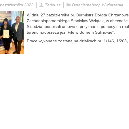
 października 2022
Tadeusz
Dotacje/nabory
,
Wydarzenia
W dniu 27 października br. Burmistrz Dorota Chrzanow
Zachodniopomorskiego Stanisław Wziątek, w obecnoś
Siubdzia, podpisali umowę o przyznaniu pomocy na real
terenu nadbrzeża jez. Pile w Bornem Sulinowie”.
Prace wykonane zostaną na działkach nr: 1/146, 1/203,