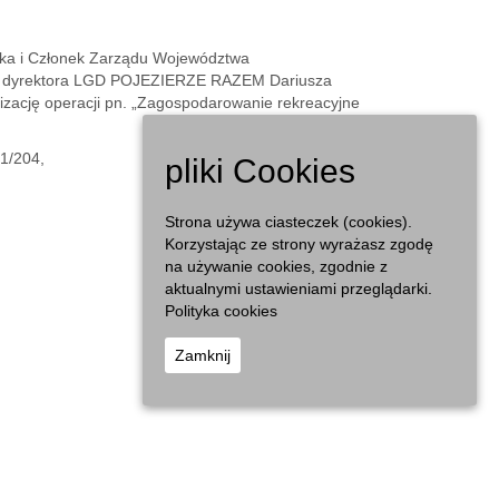
ska i Członek Zarządu Województwa
ci dyrektora LGD POJEZIERZE RAZEM Dariusza
izację operacji pn. „Zagospodarowanie rekreacyjne
 1/204,
pliki Cookies
Czytaj dalej...
Strona używa ciasteczek (cookies).
Korzystając ze strony wyrażasz zgodę
na używanie cookies, zgodnie z
aktualnymi ustawieniami przeglądarki.
Polityka cookies
Zamknij