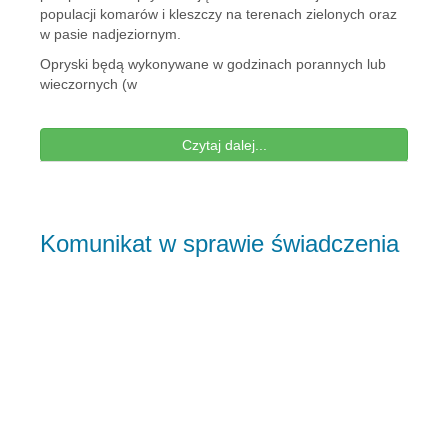
populacji komarów i kleszczy na terenach zielonych oraz
w pasie nadjeziornym.
Opryski będą wykonywane w godzinach porannych lub
wieczornych (w
Czytaj dalej...
Komunikat w sprawie świadczenia
pieniężnego w kwocie 40 zł za
osobę dziennie na okres dłuższy
niż 120 dni
12 lipca 2022
Tadeusz
Ogłoszenia