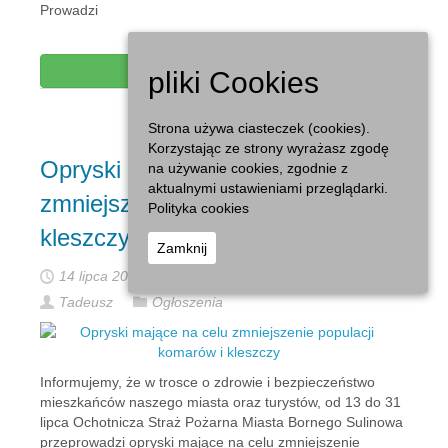
Prowadzi
Czytaj dalej...
pliki Cookies
Strona używa ciasteczek (cookies).
Korzystając ze strony wyrażasz zgodę
Opryski mające na celu
na używanie cookies, zgodnie z
aktualnymi ustawieniami przeglądarki.
zmniejszenie populacji komarów i
Polityka cookies
kleszczy
Zamknij
14 lipca 2022
Tadeusz
Ogłoszenia
Informujemy, że w trosce o zdrowie i bezpieczeństwo
mieszkańców naszego miasta oraz turystów, od 13 do 31
lipca Ochotnicza Straż Pożarna Miasta Bornego Sulinowa
przeprowadzi opryski mające na celu zmniejszenie