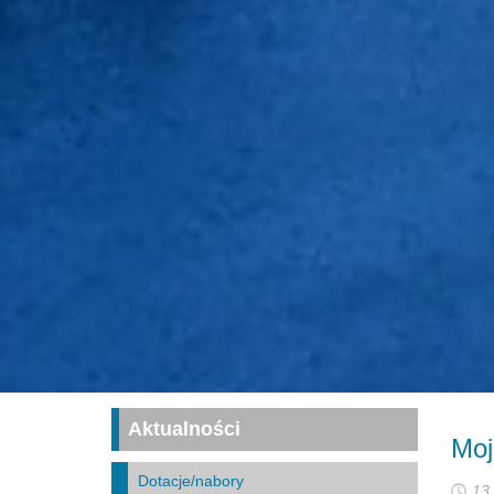
Aktualności
Moj
Dotacje/nabory
13