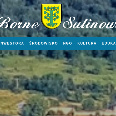
INWESTORA
ŚRODOWISKO
NGO
KULTURA
EDUKA