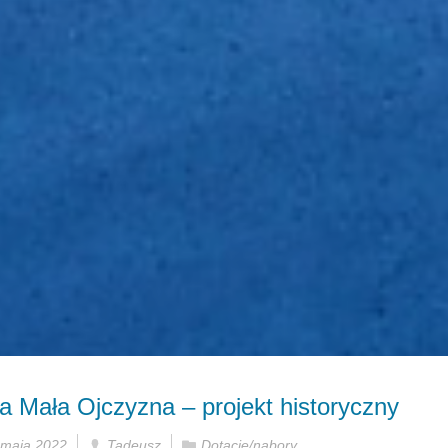
a Mała Ojczyzna – projekt historyczny
 maja 2022
Tadeusz
Dotacje/nabory