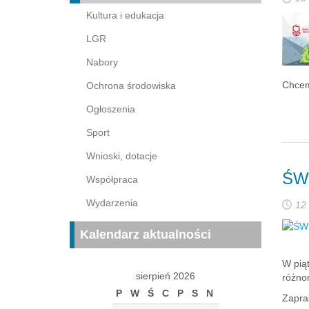
Kultura i edukacja
LGR
Nabory
Chcem
Ochrona środowiska
Ogłoszenia
Sport
Wnioski, dotacje
ŚW
Współpraca
Wydarzenia
12
Kalendarz aktualności
W pią
sierpień 2026
różno
P
W
Ś
C
P
S
N
Zapra