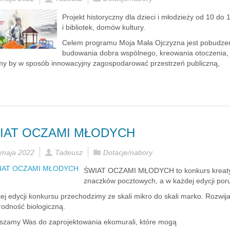
Projekt historyczny dla dzieci i młodzieży od 10 do 
i bibliotek, domów kultury.
Celem programu Moja Mała Ojczyzna jest pobudzeni
budowania dobra wspólnego, kreowania otoczenia, p
y by w sposób innowacyjny zagospodarować przestrzeń publiczną,
IAT OCZAMI MŁODYCH
 maja 2022
Tadeusz
Dotacje/nabory
ŚWIAT OCZAMI MŁODYCH to konkurs kreatywn
znaczków pocztowych, a w każdej edycji por
tej edycji konkursu przechodzimy ze skali mikro do skali marko. Rozwi
rodność biologiczną.
szamy Was do zaprojektowania ekomurali, które mogą