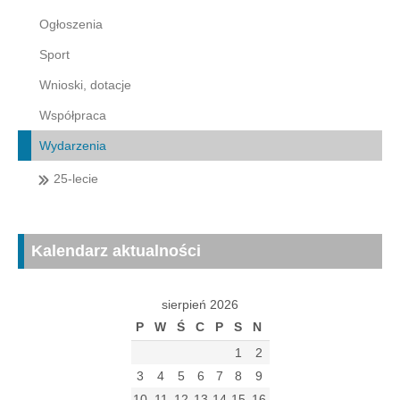
Ogłoszenia
Sport
Wnioski, dotacje
Współpraca
Wydarzenia
25-lecie
Kalendarz aktualności
sierpień 2026
P
W
Ś
C
P
S
N
1
2
3
4
5
6
7
8
9
10
11
12
13
14
15
16