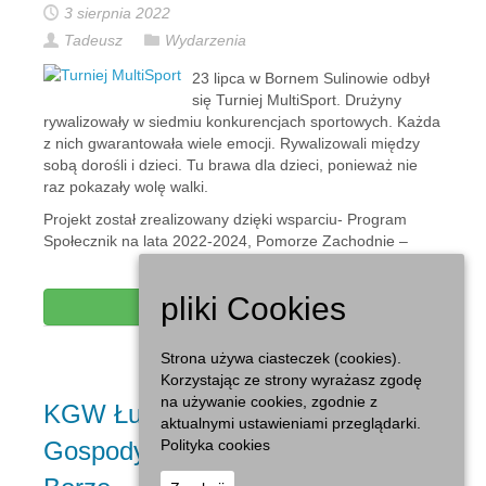
3 sierpnia 2022
Tadeusz
Wydarzenia
23 lipca w Bornem Sulinowie odbył
się Turniej MultiSport. Drużyny
rywalizowały w siedmiu konkurencjach sportowych. Każda
z nich gwarantowała wiele emocji. Rywalizowali między
sobą dorośli i dzieci. Tu brawa dla dzieci, ponieważ nie
raz pokazały wolę walki.
Projekt został zrealizowany dzięki wsparciu- Program
Społecznik na lata 2022-2024, Pomorze Zachodnie –
pliki Cookies
Czytaj dalej...
Strona używa ciasteczek (cookies).
Korzystając ze strony wyrażasz zgodę
na używanie cookies, zgodnie z
KGW Łubowo na VI Kongresie Kół
aktualnymi ustawieniami przeglądarki.
Polityka cookies
Gospodyń Wiejskich w Białym