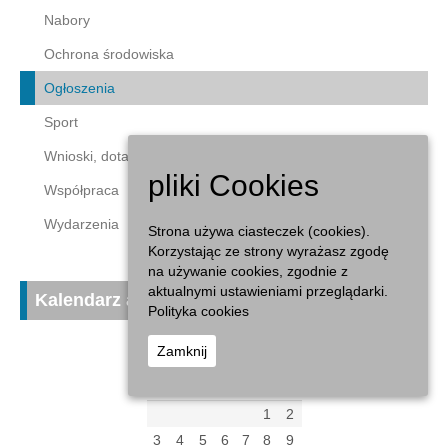
Nabory
Ochrona środowiska
Ogłoszenia
Sport
Wnioski, dotacje
pliki Cookies
Współpraca
Wydarzenia
Strona używa ciasteczek (cookies).
Korzystając ze strony wyrażasz zgodę
na używanie cookies, zgodnie z
aktualnymi ustawieniami przeglądarki.
Kalendarz aktualności
Polityka cookies
Zamknij
sierpień 2026
P
W
Ś
C
P
S
N
1
2
3
4
5
6
7
8
9