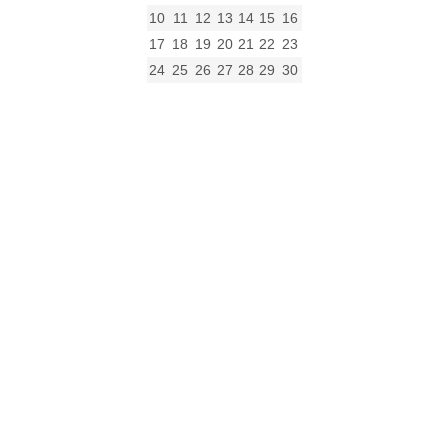
10
11
12
13
14
15
16
17
18
19
20
21
22
23
24
25
26
27
28
29
30
31
« gru
Nadchodzące Wydarzenia
Brak nadchodzących wydarzeń.
Zobacz kalendarz
Archiwum
Archiwum
Ustawowy obowiązek posiadania