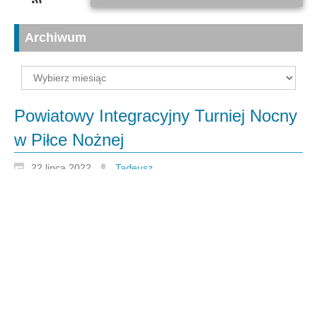
Archiwum
Archiwum
Powiatowy Integracyjny Turniej Nocny
w Piłce Nożnej
22 lipca 2022
Tadeusz
Jak co
roku, w
lipcu na kompleksie boisk Orlik odbyła się, już VIII, edycja
Turnieju Nocnego Piłki Nożnej w Bornem Sulinowie. Dzięki
współpracy klubu MKS Wrzos Borne Sulinowo oraz Centrum
Kultury i Rekreacji w Bornem Sulinowie impreza w bieżącym
roku miała charakter szczególny z dwóch powodów. Uzyskała
dofinansowanie z programu Społecznik na lata 2022 – 2024
(program zainicjowany przez Marszałka Województwa
Zachodniopomorskiego), a Turniej przyjął nazwę „Powiatowego