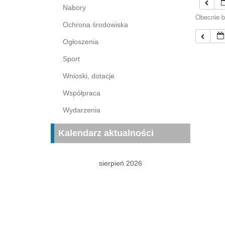
Nabory
Obecnie b
Ochrona środowiska
Ogłoszenia
Sport
Wnioski, dotacje
Współpraca
Wydarzenia
Kalendarz aktualności
sierpień 2026
P
W
Ś
C
P
S
N
1
2
3
4
5
6
7
8
9
10
11
12
13
14
15
16