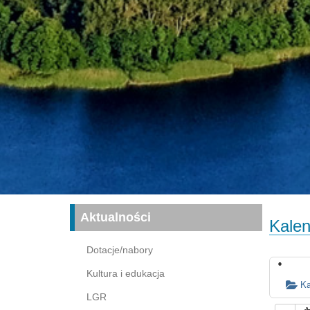
Aktualności
Kalen
Dotacje/nabory
Kultura i edukacja
Ka
LGR