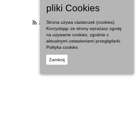
Agenda
pliki Cookies
Zasubskrybuj filtrowany kalendarz
Strona używa ciasteczek (cookies).
Korzystając ze strony wyrażasz zgodę
na używanie cookies, zgodnie z
aktualnymi ustawieniami przeglądarki.
Polityka cookies
Zamknij