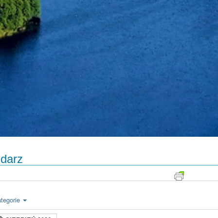
darz
tegorie