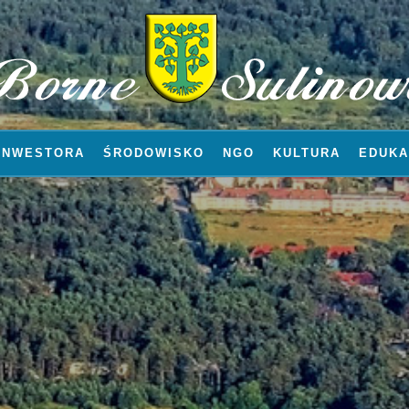
INWESTORA
ŚRODOWISKO
NGO
KULTURA
EDUKA