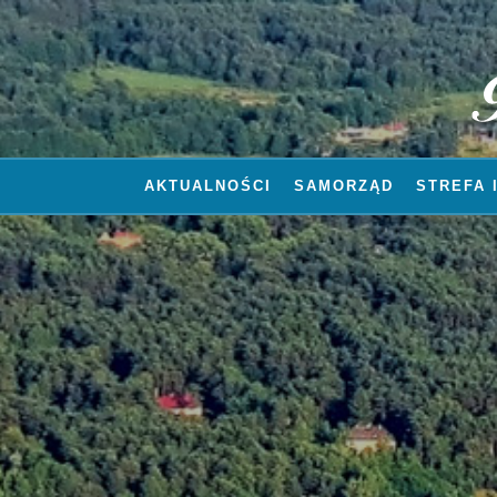
AKTUALNOŚCI
SAMORZĄD
STREFA 