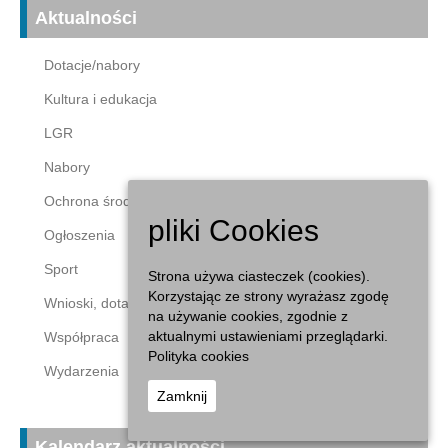
Aktualności
Dotacje/nabory
Kultura i edukacja
LGR
Nabory
Ochrona środowiska
pliki Cookies
Ogłoszenia
Sport
Strona używa ciasteczek (cookies).
Korzystając ze strony wyrażasz zgodę
Wnioski, dotacje
na używanie cookies, zgodnie z
aktualnymi ustawieniami przeglądarki.
Współpraca
Polityka cookies
Wydarzenia
Zamknij
Kalendarz aktualności