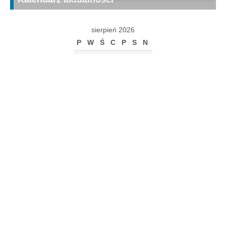
sierpień 2026
P
W
Ś
C
P
S
N
1
2
3
4
5
6
7
8
9
10
11
12
13
14
15
16
17
18
19
20
21
22
23
24
25
26
27
28
29
30
31
« gru
Archiwum
Archiwum
Kalendarz