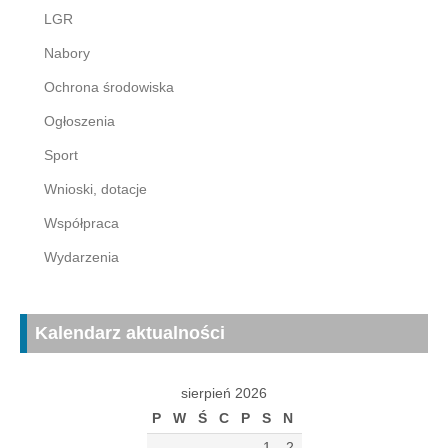
LGR
Nabory
Ochrona środowiska
Ogłoszenia
Sport
Wnioski, dotacje
Współpraca
Wydarzenia
Kalendarz aktualności
sierpień 2026
P
W
Ś
C
P
S
N
1
2