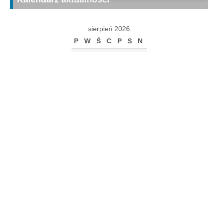
sierpień 2026
P
W
Ś
C
P
S
N
1
2
3
4
5
6
7
8
9
10
11
12
13
14
15
16
17
18
19
20
21
22
23
24
25
26
27
28
29
30
31
« gru
Archiwum
Archiwum
Kalendarz