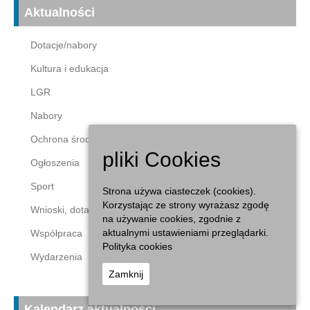
Aktualności
Dotacje/nabory
Kultura i edukacja
LGR
Nabory
Ochrona środowiska
pliki Cookies
Ogłoszenia
Sport
Strona używa ciasteczek (cookies).
Korzystając ze strony wyrażasz zgodę
Wnioski, dotacje
na używanie cookies, zgodnie z
aktualnymi ustawieniami przeglądarki.
Współpraca
Polityka cookies
Wydarzenia
Zamknij
Kalendarz aktualności