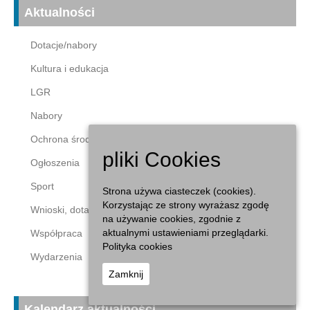
Aktualności
Dotacje/nabory
Kultura i edukacja
LGR
Nabory
Ochrona środowiska
pliki Cookies
Ogłoszenia
Sport
Strona używa ciasteczek (cookies).
Korzystając ze strony wyrażasz zgodę
Wnioski, dotacje
na używanie cookies, zgodnie z
aktualnymi ustawieniami przeglądarki.
Współpraca
Polityka cookies
Wydarzenia
Zamknij
Kalendarz aktualności