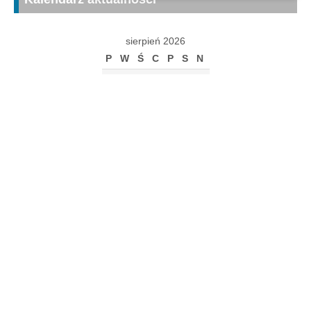
sierpień 2026
P
W
Ś
C
P
S
N
1
2
3
4
5
6
7
8
9
10
11
12
13
14
15
16
17
18
19
20
21
22
23
24
25
26
27
28
29
30
31
« gru
Archiwum
Archiwum
Kalendarz