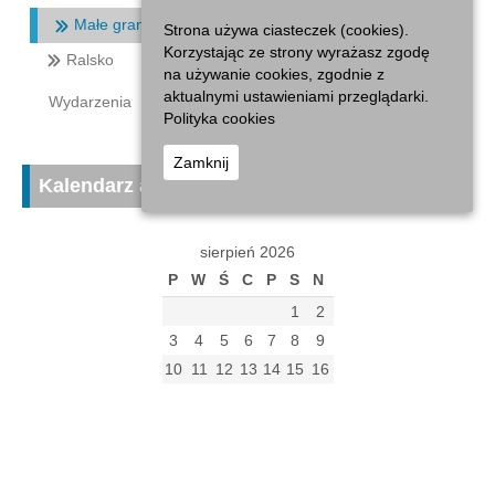
Małe granty
Strona używa ciasteczek (cookies).
Korzystając ze strony wyrażasz zgodę
Ralsko
na używanie cookies, zgodnie z
aktualnymi ustawieniami przeglądarki.
Wydarzenia
Polityka cookies
Zamknij
Kalendarz aktualności
sierpień 2026
P
W
Ś
C
P
S
N
1
2
3
4
5
6
7
8
9
10
11
12
13
14
15
16
17
18
19
20
21
22
23
24
25
26
27
28
29
30
31
« gru