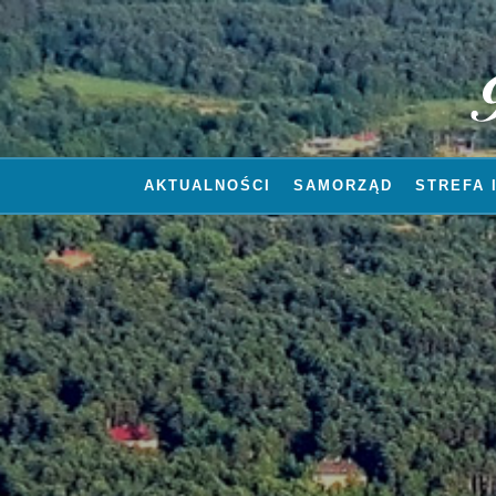
AKTUALNOŚCI
SAMORZĄD
STREFA 