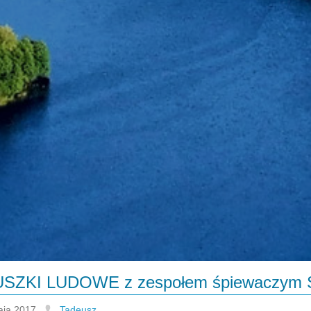
SZKI LUDOWE z zespołem śpiewaczym
aja 2017
Tadeusz