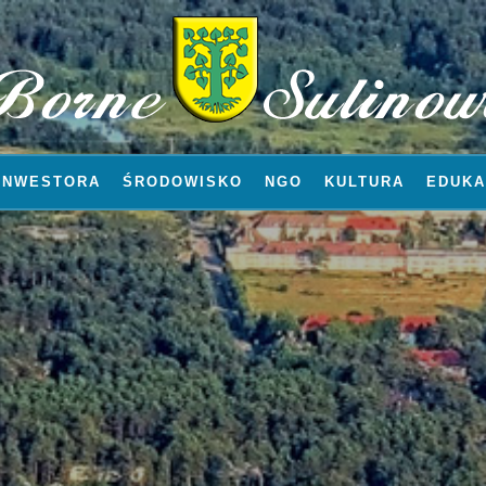
INWESTORA
ŚRODOWISKO
NGO
KULTURA
EDUKA