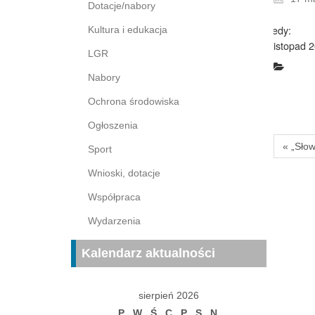
Dotacje/nabory
Kiedy:
Kultura i edukacja
1 listopad 
LGR
Nabory
Ochrona środowiska
Ogłoszenia
« „Sło
Sport
Wnioski, dotacje
Współpraca
Wydarzenia
Kalendarz aktualności
sierpień 2026
P
W
Ś
C
P
S
N