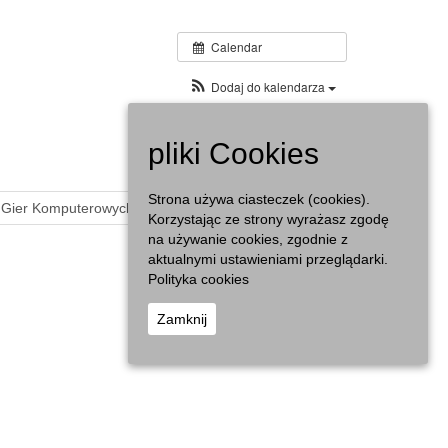
Calendar
Dodaj do kalendarza
pliki Cookies
Strona używa ciasteczek (cookies).
j Gier Komputerowych – „I love biblioteka” »
Korzystając ze strony wyrażasz zgodę
na używanie cookies, zgodnie z
aktualnymi ustawieniami przeglądarki.
Polityka cookies
Zamknij