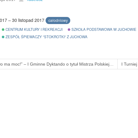
2017 – 30 listopad 2017
całodniowy
CENTRUM KULTURY I REKREACJI
SZKOŁA PODSTAWOWA W JUCHOWIE
ZESPÓŁ ŚPIEWACZY ”STOKROTKI” Z JUCHOWA
wo ma moc!” – I Gminne Dyktando o tytuł Mistrza Polskiej…
I Turnie