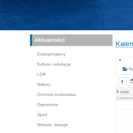
16:00
17:00
03:00
04:00
Aktualności
Kalen
05:00
Dotacje/nabory
Kultura i edukacja
06:00
Ka
LGR
Nabory
07:00
4
niedz.
Ochrona środowiska
Całodzienn
Ogłoszenia
Sport
Wnioski, dotacje