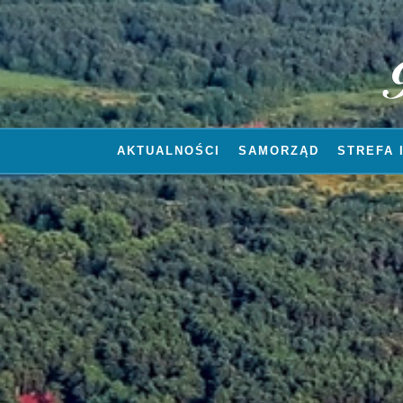
AKTUALNOŚCI
SAMORZĄD
STREFA 