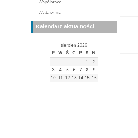
Współpraca
Wydarzenia
Kalendarz aktualności
sierpień 2026
P
W
Ś
C
P
S
N
1
2
3
4
5
6
7
8
9
10
11
12
13
14
15
16
17
18
19
20
21
22
23
24
25
26
27
28
29
30
31
« gru
Archiwum