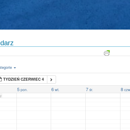
darz
tegorie
TYDZIEŃ CZERWIEC 4
5
6
7
8
pon.
wt.
śr.
czw
y