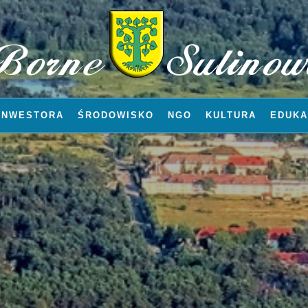
INWESTORA
ŚRODOWISKO
NGO
KULTURA
EDUKA