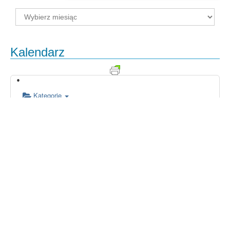
Archiwum
Kalendarz
Kategorie
00:00
01:00
02:00
03:00
04:00
05:00
06:00
07:00
08:00
09:00
10:00