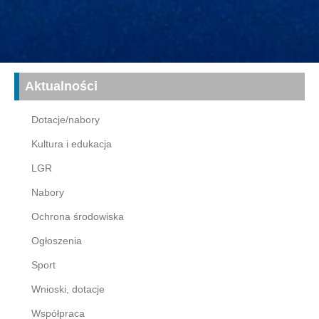
Aktualności
Dotacje/nabory
Kultura i edukacja
LGR
Nabory
Ochrona środowiska
Ogłoszenia
Sport
Wnioski, dotacje
Współpraca