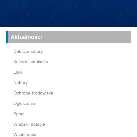
Aktualności
Dotacje/nabory
Kultura i edukacja
LGR
Nabory
Ochrona środowiska
Ogłoszenia
Sport
Wnioski, dotacje
Współpraca