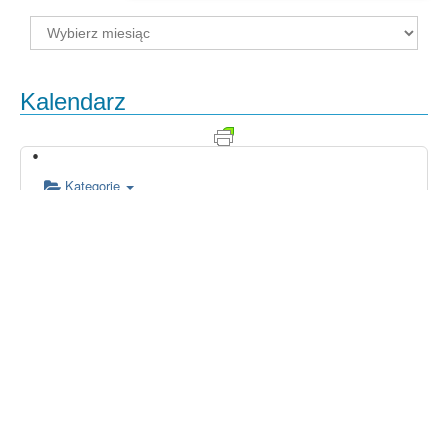
Archiwum
Kalendarz
Kategorie
00:00
01:00
02:00
03:00
04:00
05:00
06:00
07:00
08:00
09:00
10:00