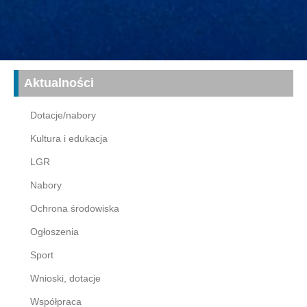
Aktualności
Dotacje/nabory
Kultura i edukacja
LGR
Nabory
Ochrona środowiska
Ogłoszenia
Sport
Wnioski, dotacje
Współpraca