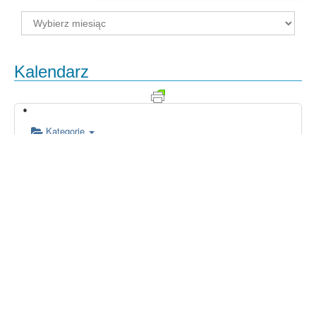
Archiwum
Kalendarz
Kategorie
00:00
01:00
02:00
03:00
04:00
05:00
06:00
07:00
08:00
09:00
10:00