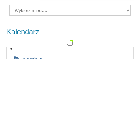
Archiwum
Kalendarz
Kategorie
00:00
01:00
02:00
03:00
04:00
05:00
06:00
07:00
08:00
09:00
10:00