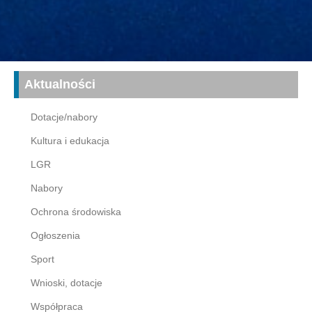
Aktualności
Dotacje/nabory
Kultura i edukacja
LGR
Nabory
Ochrona środowiska
Ogłoszenia
Sport
Wnioski, dotacje
Współpraca