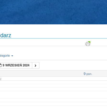
darz
tegorie
9 WRZESIEŃ 2024
9
pon.
y