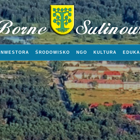
INWESTORA
ŚRODOWISKO
NGO
KULTURA
EDUKA