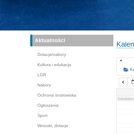
16:00
17:00
03:00
04:00
Aktualności
Kalen
05:00
Dotacje/nabory
Kultura i edukacja
06:00
Ka
LGR
Nabory
07:00
Ochrona środowiska
Całodzienn
Ogłoszenia
Sport
Wnioski, dotacje