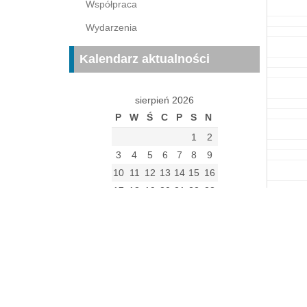
Współpraca
Wydarzenia
Kalendarz aktualności
sierpień 2026
P
W
Ś
C
P
S
N
1
2
3
4
5
6
7
8
9
10
11
12
13
14
15
16
17
18
19
20
21
22
23
24
25
26
27
28
29
30
31
« gru
Archiwum