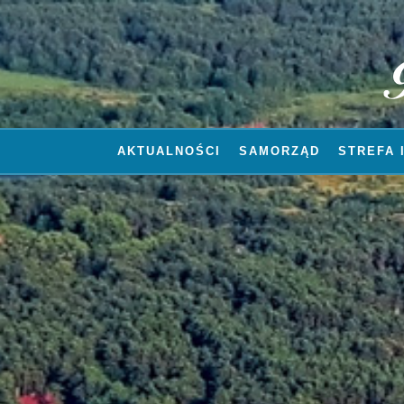
AKTUALNOŚCI
SAMORZĄD
STREFA 