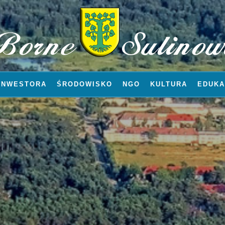
INWESTORA
ŚRODOWISKO
NGO
KULTURA
EDUKA