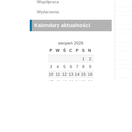
Współpraca
Wydarzenia
Kalendarz aktualności
sierpień 2026
P
W
Ś
C
P
S
N
1
2
3
4
5
6
7
8
9
10
11
12
13
14
15
16
17
18
19
20
21
22
23
24
25
26
27
28
29
30
31
« gru
Archiwum