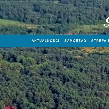
AKTUALNOŚCI
SAMORZĄD
STREFA 