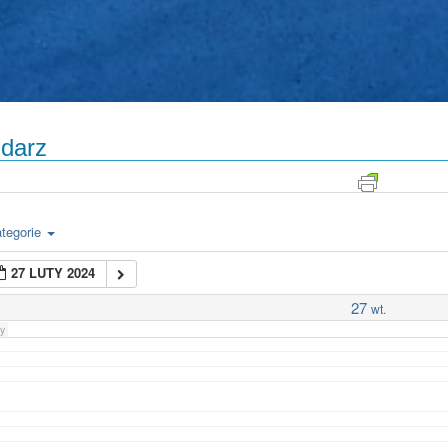
darz
tegorie
27 LUTY 2024
27
wt.
y