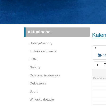
16:00
17:00
03:00
04:00
Aktualności
Kalen
05:00
Dotacje/nabory
Kultura i edukacja
06:00
Ka
LGR
Nabory
07:00
Ochrona środowiska
Całodzienn
Ogłoszenia
Sport
Wnioski, dotacje