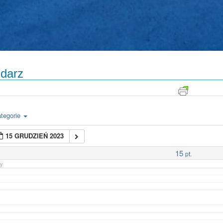
darz
tegorie
15 GRUDZIEŃ 2023
15
pt.
y