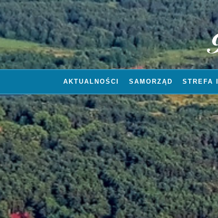
AKTUALNOŚCI
SAMORZĄD
STREFA 