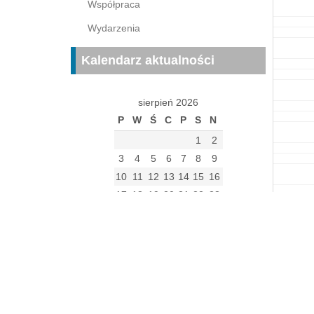
Współpraca
Wydarzenia
Kalendarz aktualności
sierpień 2026
P
W
Ś
C
P
S
N
1
2
3
4
5
6
7
8
9
10
11
12
13
14
15
16
17
18
19
20
21
22
23
24
25
26
27
28
29
30
31
« gru
Archiwum