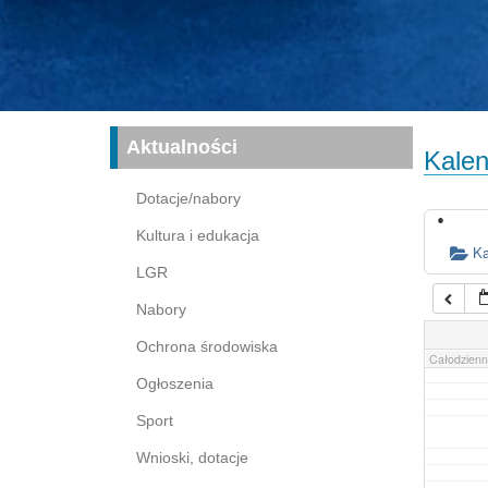
16:00
17:00
03:00
04:00
Aktualności
Kalen
05:00
Dotacje/nabory
Kultura i edukacja
06:00
Ka
LGR
Nabory
07:00
Ochrona środowiska
Całodzienn
Ogłoszenia
Sport
Wnioski, dotacje