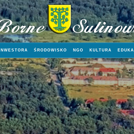
INWESTORA
ŚRODOWISKO
NGO
KULTURA
EDUKA