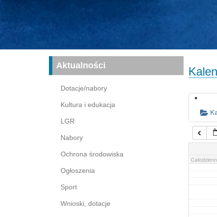
16:00
17:00
03:00
04:00
Aktualności
Kalen
05:00
Dotacje/nabory
Kultura i edukacja
06:00
Ka
LGR
Nabory
07:00
Ochrona środowiska
Całodzienn
Ogłoszenia
Sport
Wnioski, dotacje