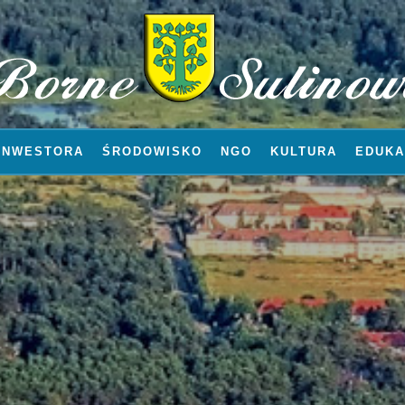
INWESTORA
ŚRODOWISKO
NGO
KULTURA
EDUKA