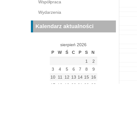
Współpraca
Wydarzenia
Kalendarz aktualności
sierpień 2026
P
W
Ś
C
P
S
N
1
2
3
4
5
6
7
8
9
10
11
12
13
14
15
16
17
18
19
20
21
22
23
24
25
26
27
28
29
30
31
« gru
Archiwum