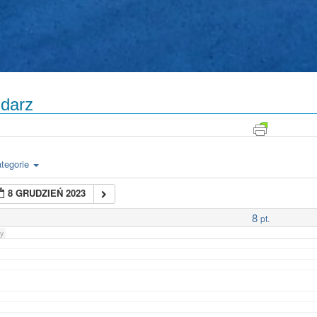
darz
tegorie
8 GRUDZIEŃ 2023
8
pt.
y