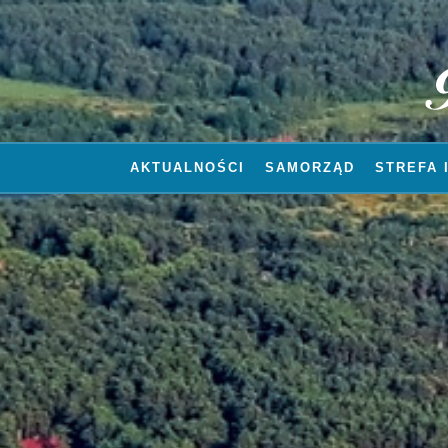
AKTUALNOŚCI
SAMORZĄD
STREFA 