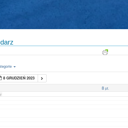
darz
tegorie
8 GRUDZIEŃ 2023
8
pt.
y