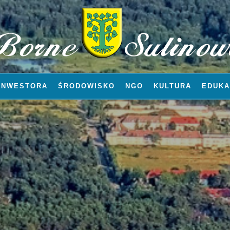
INWESTORA
ŚRODOWISKO
NGO
KULTURA
EDUKA