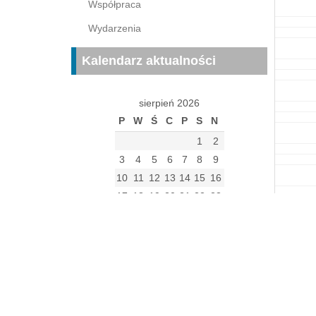
Współpraca
Wydarzenia
Kalendarz aktualności
sierpień 2026
P
W
Ś
C
P
S
N
1
2
3
4
5
6
7
8
9
10
11
12
13
14
15
16
17
18
19
20
21
22
23
24
25
26
27
28
29
30
31
« gru
Archiwum