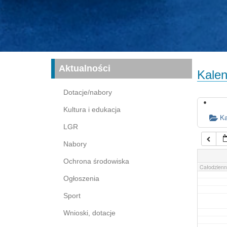
16:00
17:00
03:00
04:00
Aktualności
Kalen
05:00
Dotacje/nabory
Kultura i edukacja
06:00
Ka
LGR
Nabory
07:00
Ochrona środowiska
Całodzienn
Ogłoszenia
Sport
Wnioski, dotacje