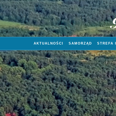
AKTUALNOŚCI
SAMORZĄD
STREFA 