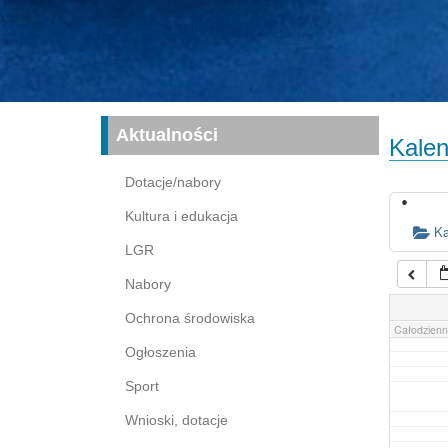
16:00
17:00
03:00
04:00
Aktualności
Kalen
05:00
Dotacje/nabory
Kultura i edukacja
06:00
Ka
LGR
Nabory
07:00
Ochrona środowiska
Całodzienn
Ogłoszenia
Sport
Wnioski, dotacje