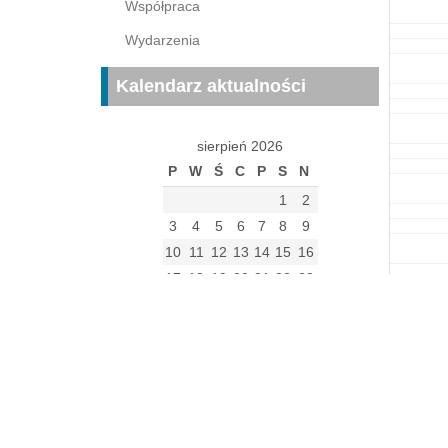
Współpraca
Wydarzenia
Kalendarz aktualności
sierpień 2026
P
W
Ś
C
P
S
N
1
2
3
4
5
6
7
8
9
10
11
12
13
14
15
16
17
18
19
20
21
22
23
24
25
26
27
28
29
30
31
« gru
Archiwum