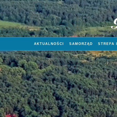
AKTUALNOŚCI
SAMORZĄD
STREFA 