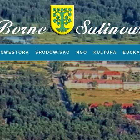
INWESTORA
ŚRODOWISKO
NGO
KULTURA
EDUKA