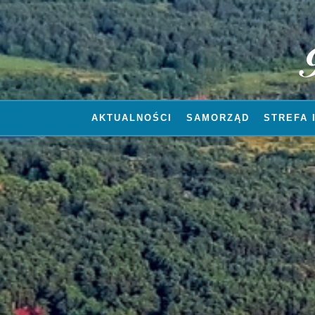
AKTUALNOŚCI
SAMORZĄD
STREFA 