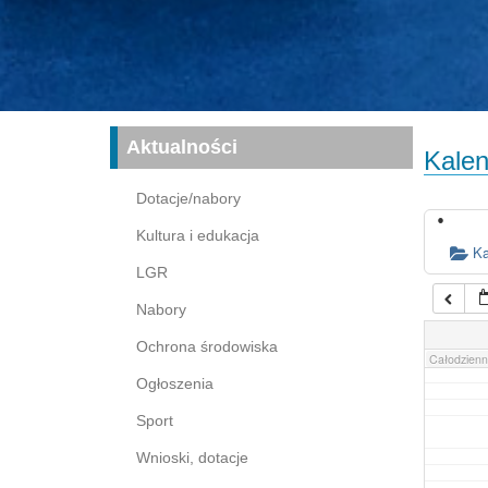
16:00
17:00
03:00
04:00
Aktualności
Kalen
05:00
Dotacje/nabory
Kultura i edukacja
06:00
Ka
LGR
Nabory
07:00
Ochrona środowiska
Całodzienn
Ogłoszenia
Sport
Wnioski, dotacje