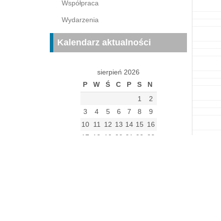
Współpraca
Wydarzenia
Kalendarz aktualności
sierpień 2026
P
W
Ś
C
P
S
N
1
2
3
4
5
6
7
8
9
10
11
12
13
14
15
16
17
18
19
20
21
22
23
24
25
26
27
28
29
30
31
« gru
Archiwum