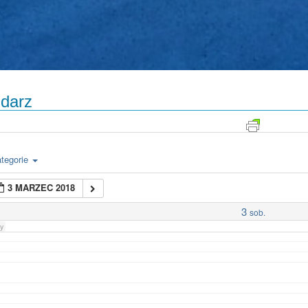
darz
tegorie
3 MARZEC 2018
3
sob.
y