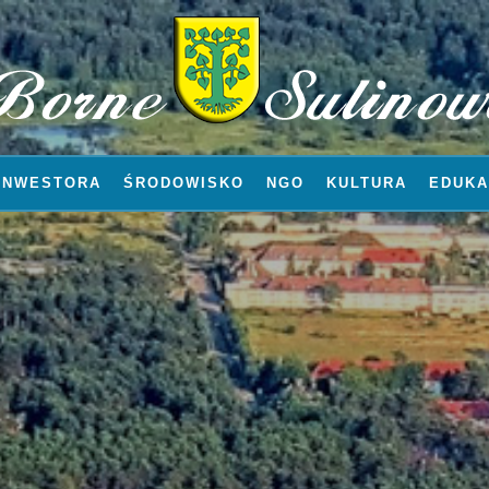
INWESTORA
ŚRODOWISKO
NGO
KULTURA
EDUKA