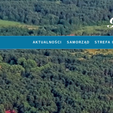
AKTUALNOŚCI
SAMORZĄD
STREFA 