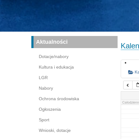
16:00
17:00
03:00
04:00
Aktualności
Kalen
05:00
Dotacje/nabory
Kultura i edukacja
06:00
Ka
LGR
Nabory
07:00
Ochrona środowiska
Całodzienn
Ogłoszenia
Sport
Wnioski, dotacje