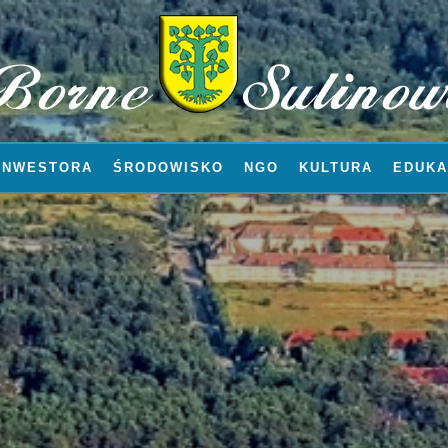
INWESTORA
ŚRODOWISKO
NGO
KULTURA
EDUKA