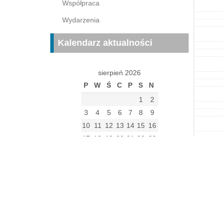
Współpraca
Wydarzenia
Kalendarz aktualności
sierpień 2026
P
W
Ś
C
P
S
N
1
2
3
4
5
6
7
8
9
10
11
12
13
14
15
16
17
18
19
20
21
22
23
24
25
26
27
28
29
30
31
« gru
Archiwum