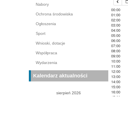
Nabory
00:00
Ochrona środowiska
01:00
02:00
Ogłoszenia
03:00
04:00
Sport
05:00
06:00
Wnioski, dotacje
07:00
08:00
Współpraca
09:00
10:00
Wydarzenia
11:00
12:00
Kalendarz aktualności
13:00
14:00
15:00
16:00
sierpień 2026
17:00
P
W
Ś
C
P
S
N
18:00
19:00
1
2
20:00
3
4
5
6
7
8
9
21:00
22:00
10
11
12
13
14
15
16
23:00