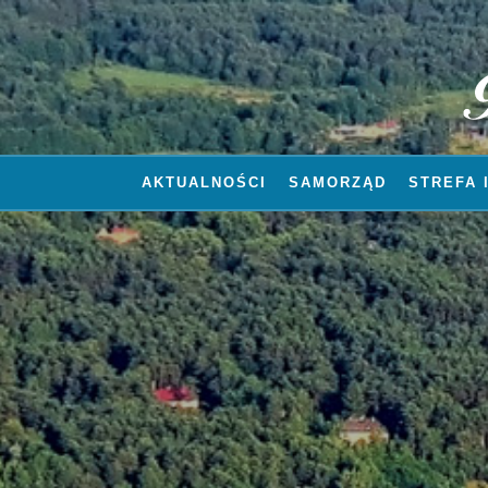
AKTUALNOŚCI
SAMORZĄD
STREFA 