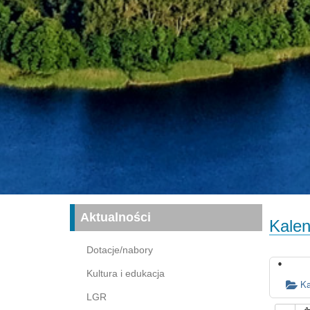
Aktualności
Kalen
Dotacje/nabory
Kultura i edukacja
Ka
LGR