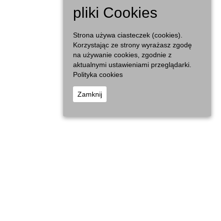
Dzień
pliki Cookies
Strona używa ciasteczek (cookies).
Korzystając ze strony wyrażasz zgodę
na używanie cookies, zgodnie z
aktualnymi ustawieniami przeglądarki.
Polityka cookies
Zamknij