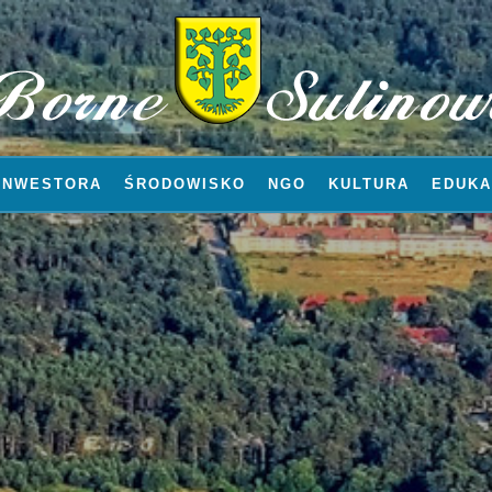
INWESTORA
ŚRODOWISKO
NGO
KULTURA
EDUKA