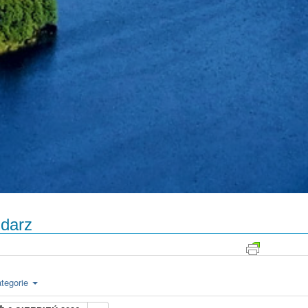
darz
tegorie