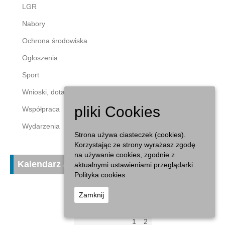
LGR
Nabory
Ochrona środowiska
Ogłoszenia
Sport
Wnioski, dotacje
pliki Cookies
Współpraca
Wydarzenia
Strona używa ciasteczek (cookies).
Korzystając ze strony wyrażasz zgodę
na używanie cookies, zgodnie z
Kalendarz aktualności
aktualnymi ustawieniami przeglądarki.
Polityka cookies
sierpień 2026
Zamknij
P
W
Ś
C
P
S
N
1
2