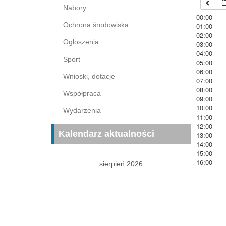
Nabory
00:00
Ochrona środowiska
01:00
02:00
Ogłoszenia
03:00
04:00
Sport
05:00
06:00
Wnioski, dotacje
07:00
08:00
Współpraca
09:00
10:00
Wydarzenia
11:00
12:00
Kalendarz aktualności
13:00
14:00
15:00
16:00
sierpień 2026
17:00
P
W
Ś
C
P
S
N
18:00
19:00
1
2
20:00
3
4
5
6
7
8
9
21:00
22:00
10
11
12
13
14
15
16
23:00