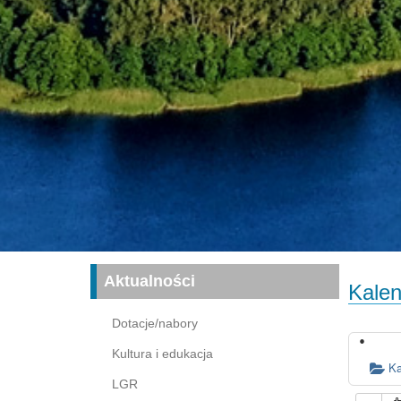
Aktualności
Kalen
Dotacje/nabory
Kultura i edukacja
Ka
LGR