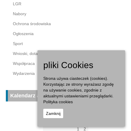
LGR
Nabory
Ochrona środowiska
Ogłoszenia
Sport
Wnioski, dotacje
pliki Cookies
Współpraca
Wydarzenia
Strona używa ciasteczek (cookies).
Korzystając ze strony wyrażasz zgodę
na używanie cookies, zgodnie z
Kalendarz aktualności
aktualnymi ustawieniami przeglądarki.
Polityka cookies
sierpień 2026
Zamknij
P
W
Ś
C
P
S
N
1
2