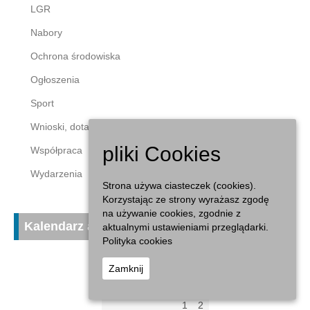
LGR
Nabory
Ochrona środowiska
Ogłoszenia
Sport
Wnioski, dotacje
pliki Cookies
Współpraca
Wydarzenia
Strona używa ciasteczek (cookies).
Korzystając ze strony wyrażasz zgodę
na używanie cookies, zgodnie z
Kalendarz aktualności
aktualnymi ustawieniami przeglądarki.
Polityka cookies
sierpień 2026
Zamknij
P
W
Ś
C
P
S
N
1
2