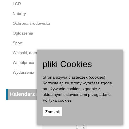
LGR
Nabory
Ochrona środowiska
Ogłoszenia
Sport
Wnioski, dotacje
pliki Cookies
Współpraca
Wydarzenia
Strona używa ciasteczek (cookies).
Korzystając ze strony wyrażasz zgodę
na używanie cookies, zgodnie z
Kalendarz aktualności
aktualnymi ustawieniami przeglądarki.
Polityka cookies
sierpień 2026
Zamknij
P
W
Ś
C
P
S
N
1
2