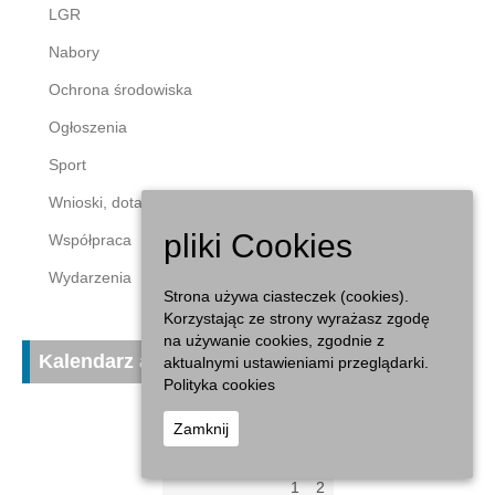
LGR
Nabory
Ochrona środowiska
Ogłoszenia
Sport
Wnioski, dotacje
pliki Cookies
Współpraca
Wydarzenia
Strona używa ciasteczek (cookies).
Korzystając ze strony wyrażasz zgodę
na używanie cookies, zgodnie z
Kalendarz aktualności
aktualnymi ustawieniami przeglądarki.
Polityka cookies
sierpień 2026
Zamknij
P
W
Ś
C
P
S
N
1
2