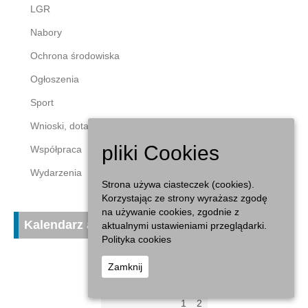
LGR
Nabory
Ochrona środowiska
Ogłoszenia
Sport
Wnioski, dotacje
pliki Cookies
Współpraca
Wydarzenia
Strona używa ciasteczek (cookies).
Korzystając ze strony wyrażasz zgodę
na używanie cookies, zgodnie z
Kalendarz aktualności
aktualnymi ustawieniami przeglądarki.
Polityka cookies
sierpień 2026
Zamknij
P
W
Ś
C
P
S
N
1
2