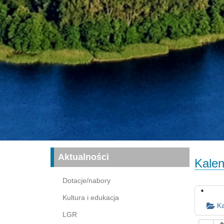
Aktualności
Kalen
Dotacje/nabory
Kultura i edukacja
Ka
LGR