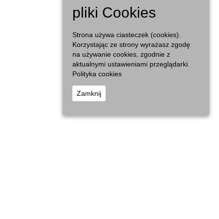
Dzień
pliki Cookies
Strona używa ciasteczek (cookies).
Korzystając ze strony wyrażasz zgodę
na używanie cookies, zgodnie z
aktualnymi ustawieniami przeglądarki.
Polityka cookies
Zamknij