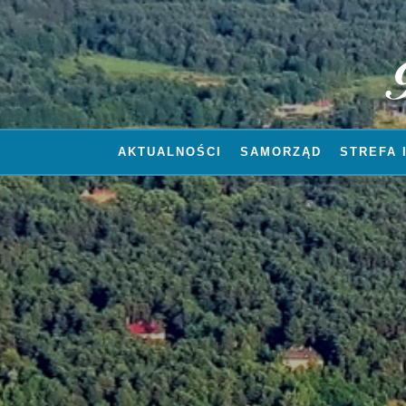
AKTUALNOŚCI
SAMORZĄD
STREFA 