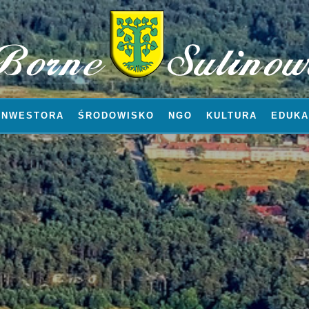
INWESTORA
ŚRODOWISKO
NGO
KULTURA
EDUKA