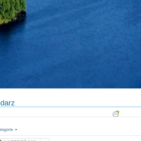
darz
tegorie