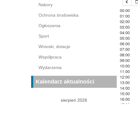
Nabory
00:00
Ochrona środowiska
01:00
02:00
Ogłoszenia
03:00
04:00
Sport
05:00
06:00
Wnioski, dotacje
07:00
08:00
Współpraca
09:00
10:00
Wydarzenia
11:00
12:00
Kalendarz aktualności
13:00
14:00
15:00
16:00
sierpień 2026
17:00
P
W
Ś
C
P
S
N
18:00
19:00
1
2
20:00
3
4
5
6
7
8
9
21:00
22:00
10
11
12
13
14
15
16
23:00