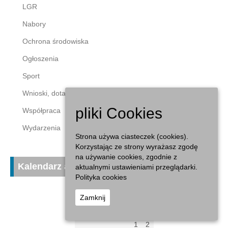
LGR
Nabory
Ochrona środowiska
Ogłoszenia
Sport
Wnioski, dotacje
pliki Cookies
Współpraca
Wydarzenia
Strona używa ciasteczek (cookies).
Korzystając ze strony wyrażasz zgodę
na używanie cookies, zgodnie z
Kalendarz aktualności
aktualnymi ustawieniami przeglądarki.
Polityka cookies
sierpień 2026
Zamknij
P
W
Ś
C
P
S
N
1
2