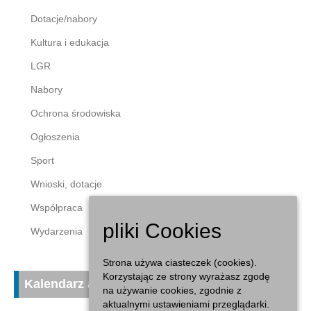
Dotacje/nabory
Kultura i edukacja
LGR
Nabory
Ochrona środowiska
Ogłoszenia
Sport
Wnioski, dotacje
Współpraca
pliki Cookies
Wydarzenia
Strona używa ciasteczek (cookies).
Korzystając ze strony wyrażasz zgodę
Kalendarz aktualności
na używanie cookies, zgodnie z
aktualnymi ustawieniami przeglądarki.