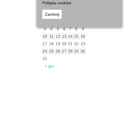
Polityka cookies
sierpień 2026
P
W
Ś
C
P
S
N
Zamknij
1
2
3
4
5
6
7
8
9
10
11
12
13
14
15
16
17
18
19
20
21
22
23
24
25
26
27
28
29
30
31
« gru
Archiwum
Archiwum
Kalendarz