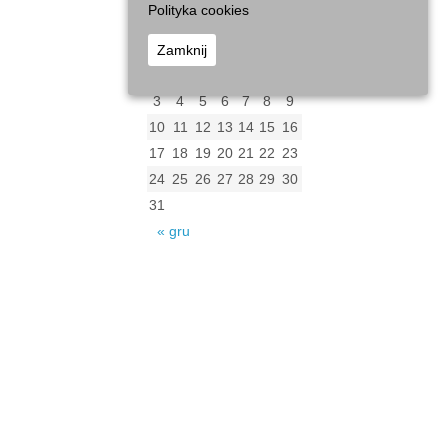
Polityka cookies
sierpień 2026
P
W
Ś
C
P
S
N
Zamknij
1
2
3
4
5
6
7
8
9
10
11
12
13
14
15
16
17
18
19
20
21
22
23
24
25
26
27
28
29
30
31
« gru
Archiwum
Archiwum
Kalendarz