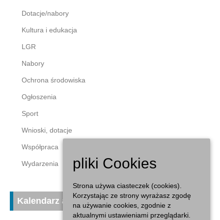
Dotacje/nabory
Kultura i edukacja
LGR
Nabory
Ochrona środowiska
Ogłoszenia
Sport
Wnioski, dotacje
Współpraca
pliki Cookies
Wydarzenia
Strona używa ciasteczek (cookies).
Korzystając ze strony wyrażasz zgodę
Kalendarz aktualności
na używanie cookies, zgodnie z
aktualnymi ustawieniami przeglądarki.