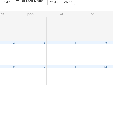
SIERPIEŃ 2026
LIP
WRZ
2027
edz.
pon.
wt.
śr.
2
3
4
5
9
10
11
12
16
17
18
19