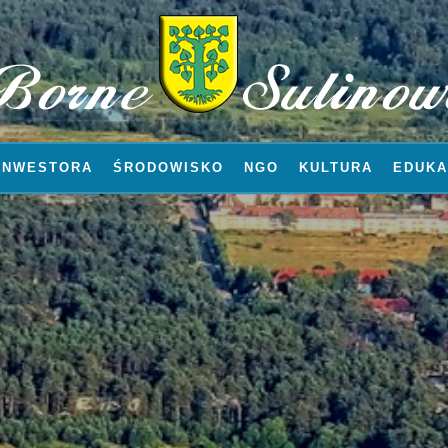
INWESTORA
ŚRODOWISKO
NGO
KULTURA
EDUKA