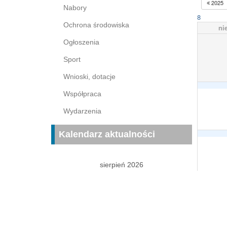
2025
Nabory
8
Ochrona środowiska
ni
Ogłoszenia
Sport
Wnioski, dotacje
Współpraca
Wydarzenia
Kalendarz aktualności
sierpień 2026
P
W
Ś
C
P
S
N
1
2
3
4
5
6
7
8
9
10
11
12
13
14
15
16