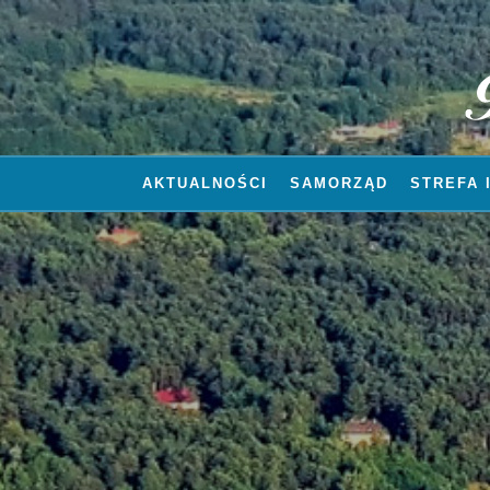
AKTUALNOŚCI
SAMORZĄD
STREFA 