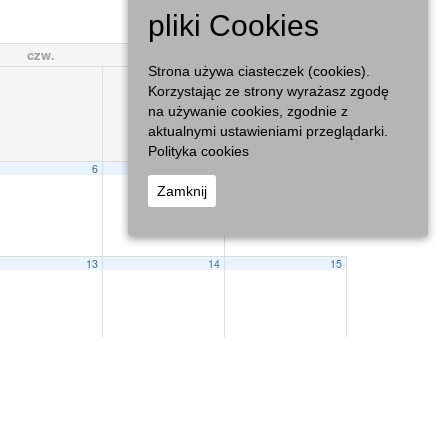
Miesiąc
pliki Cookies
czw.
pt.
sob.
Strona używa ciasteczek (cookies).
1
Korzystając ze strony wyrażasz zgodę
na używanie cookies, zgodnie z
aktualnymi ustawieniami przeglądarki.
Polityka cookies
6
7
Zamknij
13
14
15
20
21
22