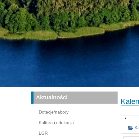
Aktualności
Kalen
Dotacje/nabory
Kultura i edukacja
Ka
LGR