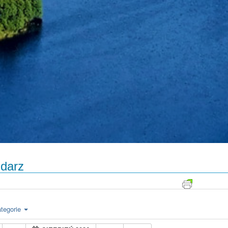
darz
tegorie