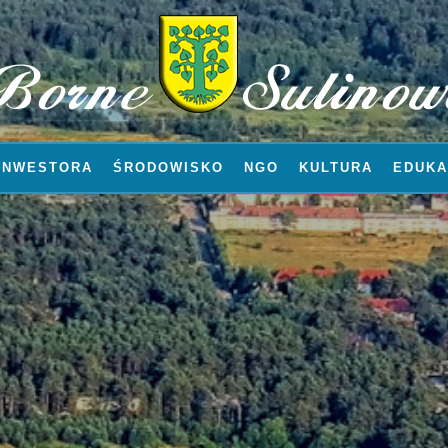
INWESTORA
ŚRODOWISKO
NGO
KULTURA
EDUKA