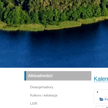
Aktualności
Kalen
Dotacje/nabory
Kultura i edukacja
Ka
LGR