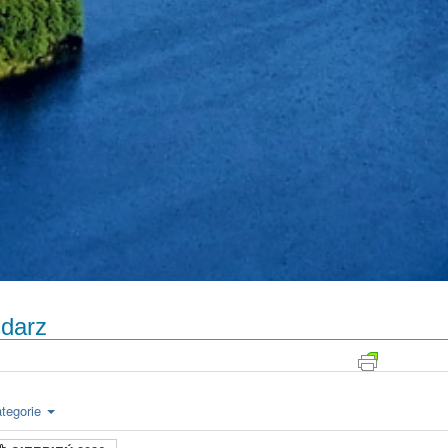
darz
tegorie