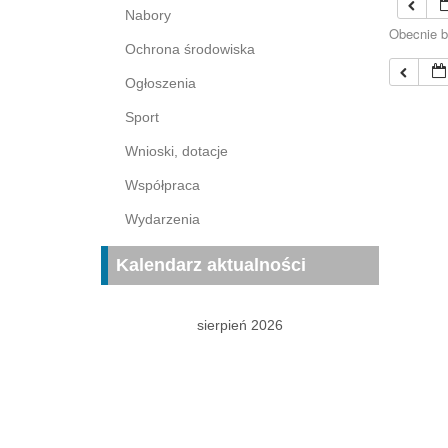
Nabory
Obecnie b
Ochrona środowiska
Ogłoszenia
Sport
Wnioski, dotacje
Współpraca
Wydarzenia
Kalendarz aktualności
sierpień 2026
P
W
Ś
C
P
S
N
1
2
3
4
5
6
7
8
9
10
11
12
13
14
15
16