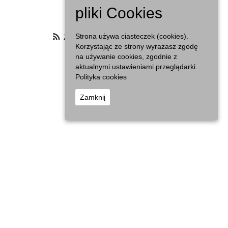
Agenda
pliki Cookies
Zasubskrybuj filtrowany kalendarz
Strona używa ciasteczek (cookies).
Korzystając ze strony wyrażasz zgodę
na używanie cookies, zgodnie z
aktualnymi ustawieniami przeglądarki.
Polityka cookies
Zamknij