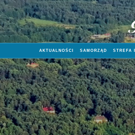
AKTUALNOŚCI
SAMORZĄD
STREFA 