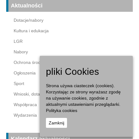
Aktualności
Dotacje/nabory
Kultura i edukacja
LGR
Nabory
Ochrona środowiska
pliki Cookies
Ogłoszenia
Sport
Strona używa ciasteczek (cookies).
Korzystając ze strony wyrażasz zgodę
Wnioski, dotacje
na używanie cookies, zgodnie z
aktualnymi ustawieniami przeglądarki.
Współpraca
Polityka cookies
Wydarzenia
Zamknij
Kalendarz aktualności