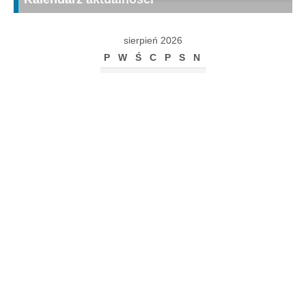
sierpień 2026
P
W
Ś
C
P
S
N
1
2
3
4
5
6
7
8
9
10
11
12
13
14
15
16
17
18
19
20
21
22
23
24
25
26
27
28
29
30
31
« gru
Archiwum
Archiwum
Kalendarz