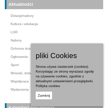
Aktualności
Dotacje/nabory
Kultura i edukacja
LGR
Nabory
Ochrona środowiska
pliki Cookies
Ogłoszenia
Sport
Strona używa ciasteczek (cookies).
Korzystając ze strony wyrażasz zgodę
Wnioski, dotacje
na używanie cookies, zgodnie z
aktualnymi ustawieniami przeglądarki.
Współpraca
Polityka cookies
Wydarzenia
Zamknij
Kalendarz aktualności