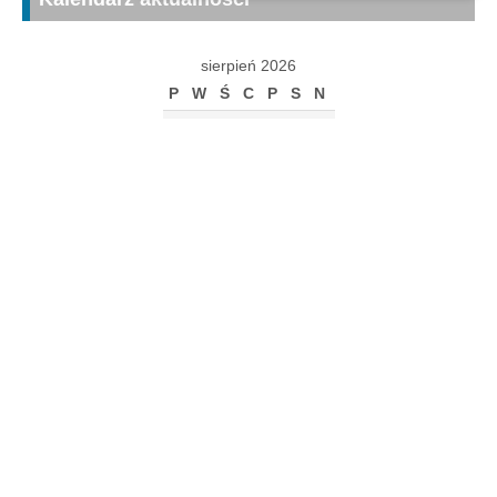
sierpień 2026
P
W
Ś
C
P
S
N
1
2
3
4
5
6
7
8
9
10
11
12
13
14
15
16
17
18
19
20
21
22
23
24
25
26
27
28
29
30
31
« gru
Archiwum
Archiwum
Kalendarz