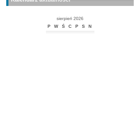
sierpień 2026
P
W
Ś
C
P
S
N
1
2
3
4
5
6
7
8
9
10
11
12
13
14
15
16
17
18
19
20
21
22
23
24
25
26
27
28
29
30
31
« gru
Archiwum
Archiwum
Kalendarz