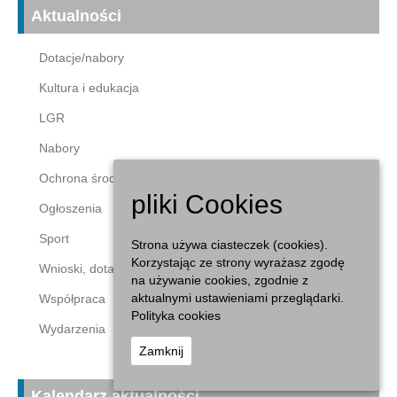
Aktualności
Dotacje/nabory
Kultura i edukacja
LGR
Nabory
Ochrona środowiska
pliki Cookies
Ogłoszenia
Sport
Strona używa ciasteczek (cookies).
Korzystając ze strony wyrażasz zgodę
Wnioski, dotacje
na używanie cookies, zgodnie z
aktualnymi ustawieniami przeglądarki.
Współpraca
Polityka cookies
Wydarzenia
Zamknij
Kalendarz aktualności