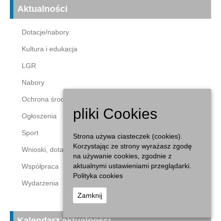
Aktualności
Dotacje/nabory
Kultura i edukacja
LGR
Nabory
Ochrona środowiska
pliki Cookies
Ogłoszenia
Sport
Strona używa ciasteczek (cookies).
Korzystając ze strony wyrażasz zgodę
Wnioski, dotacje
na używanie cookies, zgodnie z
aktualnymi ustawieniami przeglądarki.
Współpraca
Polityka cookies
Wydarzenia
Zamknij
Kalendarz aktualności