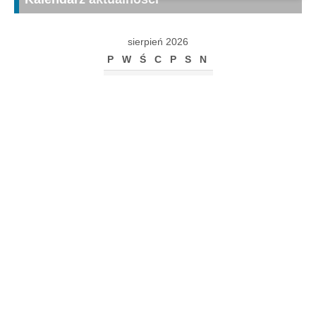
sierpień 2026
P
W
Ś
C
P
S
N
1
2
3
4
5
6
7
8
9
10
11
12
13
14
15
16
17
18
19
20
21
22
23
24
25
26
27
28
29
30
31
« gru
Archiwum
Archiwum
Kalendarz