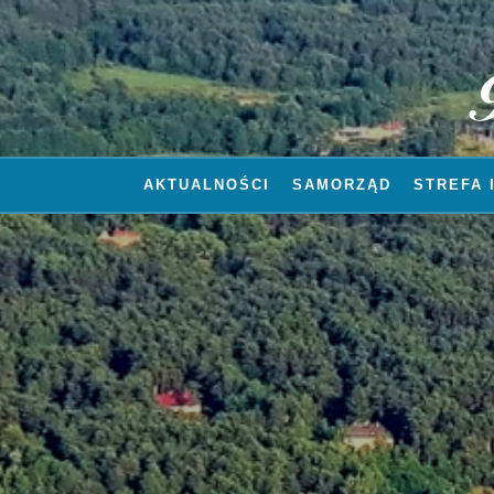
AKTUALNOŚCI
SAMORZĄD
STREFA 