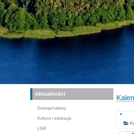
Aktualności
Kalen
Dotacje/nabory
Kultura i edukacja
Ka
LGR