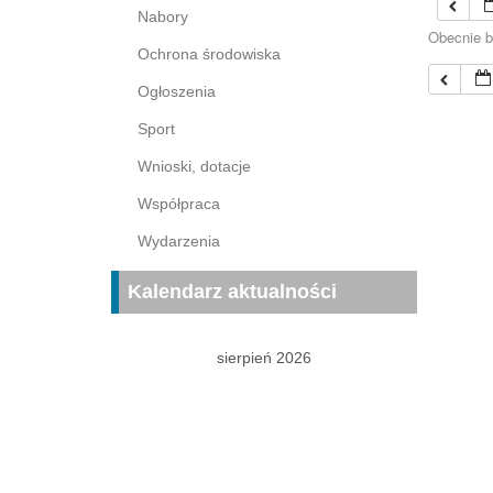
Nabory
Obecnie b
Ochrona środowiska
Ogłoszenia
Sport
Wnioski, dotacje
Współpraca
Wydarzenia
Kalendarz aktualności
sierpień 2026
P
W
Ś
C
P
S
N
1
2
3
4
5
6
7
8
9
10
11
12
13
14
15
16