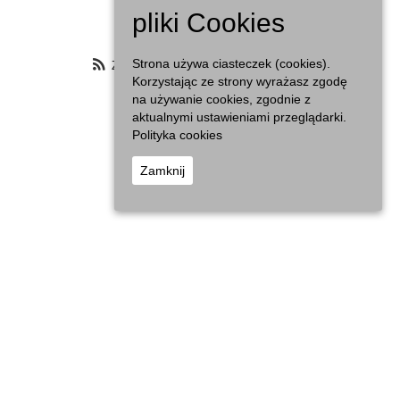
Agenda
pliki Cookies
Zasubskrybuj filtrowany kalendarz
Strona używa ciasteczek (cookies).
Korzystając ze strony wyrażasz zgodę
na używanie cookies, zgodnie z
aktualnymi ustawieniami przeglądarki.
Polityka cookies
Zamknij