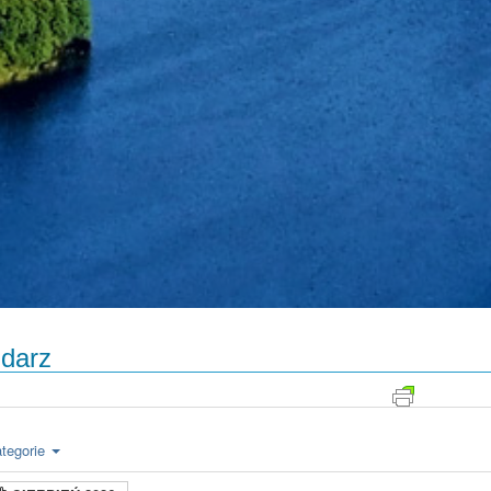
darz
tegorie