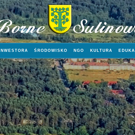
INWESTORA
ŚRODOWISKO
NGO
KULTURA
EDUKA