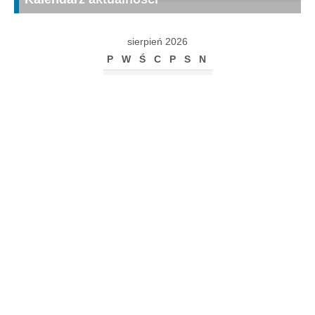
sierpień 2026
P
W
Ś
C
P
S
N
1
2
3
4
5
6
7
8
9
10
11
12
13
14
15
16
17
18
19
20
21
22
23
24
25
26
27
28
29
30
31
« gru
Archiwum
Archiwum
Kalendarz