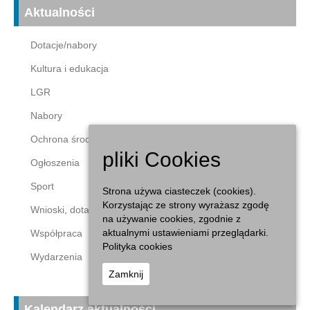
Aktualności
Dotacje/nabory
Kultura i edukacja
LGR
Nabory
Ochrona środowiska
pliki Cookies
Ogłoszenia
Sport
Strona używa ciasteczek (cookies).
Korzystając ze strony wyrażasz zgodę
Wnioski, dotacje
na używanie cookies, zgodnie z
aktualnymi ustawieniami przeglądarki.
Współpraca
Polityka cookies
Wydarzenia
Zamknij
Kalendarz aktualności